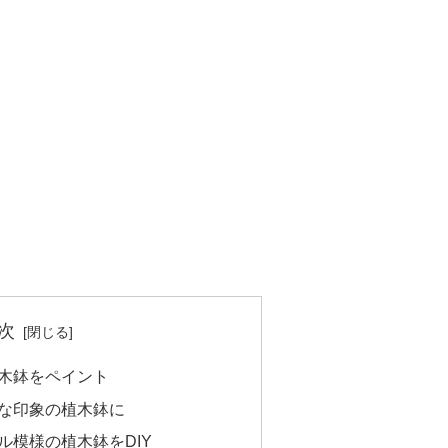
次
植木鉢をペイント
プな印象の植木鉢に
ブル模様の植木鉢をDIY