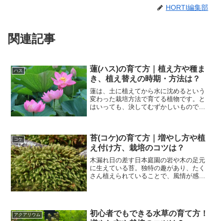
HORTI編集部
関連記事
蓮(ハス)の育て方｜植え方や種ま
ハス
き、植え替えの時期・方法は？
蓮は、土に植えてから水に沈めるという
変わった栽培方法で育てる植物です。と
はいっても、決してむずかしいものでは
なく、もともと日本の気候に適した植物
なので、お庭やベランダでも簡単に楽し
めますよ。野菜として利用されているレ
苔(コケ)の育て方｜増やし方や植
ンコンは大型に育つ蓮の根...
コケ
え付け方、栽培のコツは？
木漏れ日の差す日本庭園の岩や木の足元
に生えている苔。独特の趣があり、たく
さん植えられていることで、風情が感じ
られますよね。また、その透きとおるよ
うな緑色は、侘び寂びの雰囲気が感じら
れます。そのためだからか、日本の伝統
的な園芸方法である盆栽に...
初心者でもできる水草の育て方！
アクアリウム