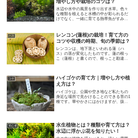
増やし方や栽培のコツは？
水辺や水中の風景を作り出す水草。色々
な種類を植えると水槽の中が彩られるだ
けでなく、一緒に育てる熱帯魚がすみや
すい環境を作り出してくれます。たくさ
んの種類がありますが、まず全般的な育
て方を知っておけば応用がきいて、栽培
レンコン(蓮根)の栽培！育て方の
ハス
の楽しみが広がりますよ。...
コツや収穫の時期、旬の季節は？
レンコンは、地下茎といわれる蓮（ハ
ス）の茎が変化したものです。蓮の根っ
こ（蓮根）と書くので、根っこと勘違い
されやすいのですが茎が肥大化したもの
を収穫しているんですよ。穴が空いてい
る姿が特徴で、シャキシャキとした食感
ハイゴケの育て方｜増やし方や植
が煮物やきんぴらにして楽し...
コケ
え方は？
ハイゴケは、公園や空き地など私たちの
身近な場所で見かけることのできる苔の1
種です。華やかさにはかけますが、扱い
やすいことから、日本庭園など和の雰囲
気を庭などで作り出したいときに活躍し
てくれます。生長が早いことから、苔玉
の材料にもよく利用され...
水生植物とは？種類や育て方は？
初心者
水辺に浮かぶ花を知りたい！