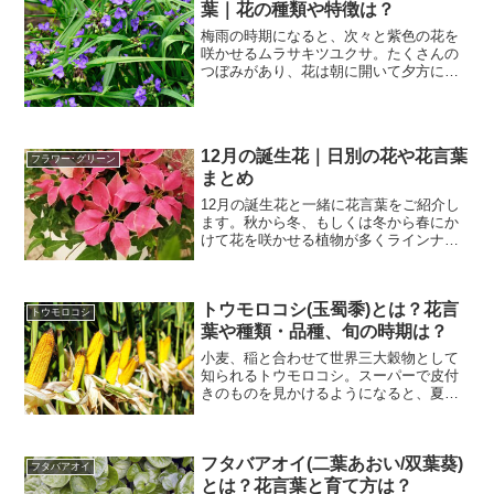
葉｜花の種類や特徴は？
梅雨の時期になると、次々と紫色の花を
咲かせるムラサキツユクサ。たくさんの
つぼみがあり、花は朝に開いて夕方には
閉じてしまう性質をもっています。濃い
紫色の花は、和風の庭によく似合います
よ。今回は、そんなムラサキツユクサと
はどんな植物なのか、花言...
12月の誕生花｜日別の花や花言葉
フラワー･グリーン
まとめ
12月の誕生花と一緒に花言葉をご紹介し
ます。秋から冬、もしくは冬から春にか
けて花を咲かせる植物が多くラインナッ
プされており、お花屋さんで手に入れや
すいものばかりです。誕生花は贈り物に
イチオシなので、気になるものがあれ
トウモロコシ(玉蜀黍)とは？花言
ば、ぜひプレゼントに選ん...
トウモロコシ
葉や種類・品種、旬の時期は？
小麦、稲と合わせて世界三大穀物として
知られるトウモロコシ。スーパーで皮付
きのものを見かけるようになると、夏が
やってきた感じがしますよね。粒々の甘
い味わいと食感は、子供から大人まで世
代を問わず人気です。茹でたり焼いたり
フタバアオイ(二葉あおい/双葉葵)
して、さまざまな料理や加...
フタバアオイ
とは？花言葉と育て方は？