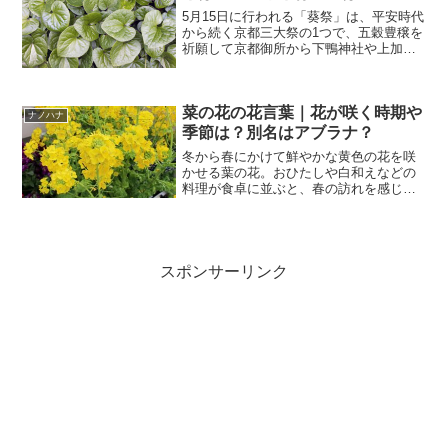
5月15日に行われる「葵祭」は、平安時代
から続く京都三大祭の1つで、五穀豊穣を
祈願して京都御所から下鴨神社や上加茂
神社までを葵の葉で飾られた御所車など
でねり歩きます。この輿や車に飾られる
のはすべて葵の葉っぱで、主にフタバア
菜の花の花言葉｜花が咲く時期や
オイが使われていま...
ナノハナ
季節は？別名はアブラナ？
冬から春にかけて鮮やかな黄色の花を咲
かせる葉の花。おひたしや白和えなどの
料理が食卓に並ぶと、春の訪れを感じる
ことができます。また、食用油やハチミ
ツの原料としても知られています。今回
は、そんな菜の花について、開花時期と
見頃の季節、英語（英名）...
スポンサーリンク