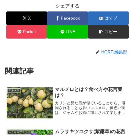
シェアする
X
Facebook
はてブ
Pocket
LINE
コピー
HORTI編集部
関連記事
マルメロとは？食べ方や花言葉
マルメロ
は？
カリンと見た目が似ていることから、混
同されることも多いマルメロ。黄色い実
は、ジャムやお酒に加工されて楽しまれ
ます。見かける機会は少ないですが、ヨ
ーロッパやアジアでは古くから栽培され
てきた果樹で、日本や中国でも民間療法
ムラサキツユクサ(紫露草)の花言
や漢方薬に利用されてきた...
ムラサキツユクサ