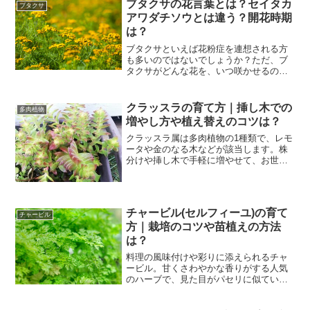
ブタクサの花言葉とは？セイタカ
ブタクサ
アワダチソウとは違う？開花時期
は？
ブタクサといえば花粉症を連想される方
も多いのではないでしょうか？ただ、ブ
タクサがどんな花を、いつ咲かせるのか
まで知っている方は少ないと思います。
そこで今回は、花粉症で有名なブタクサ
について、花言葉や開花時期、セイタカ
クラッスラの育て方｜挿し木での
多肉植物
アワダチソウとの違いにつ...
増やし方や植え替えのコツは？
クラッスラ属は多肉植物の1種類で、レモ
ータや金のなる木などが該当します。株
分けや挿し木で手軽に増やせて、お世話
も難しくありません。今回はクラッスラ
属の育て方について解説します。寄せ植
えにも最適の種類なので、ぜひ育ててみ
てください。 クラッス...
チャービル(セルフィーユ)の育て
チャービル
方｜栽培のコツや苗植えの方法
は？
料理の風味付けや彩りに添えられるチャ
ービル。甘くさわやかな香りがする人気
のハーブで、見た目がパセリに似ている
ことから「フレンチパセリ」とも呼ばれ
ます。フレッシュな方が香りも強いの