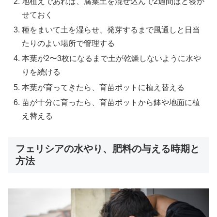
地植えであれば、腐葉土を混ぜ込んで2週間ほど寝か
せておく
種をまいて土を湿らせ、発芽するまで風通しと日当
たりのよい場所で管理する
本葉が2〜3枚になるまで土が乾燥しないように水や
りを続ける
本葉が育ってきたら、育苗ポットに植え替える
苗が十分に育ったら、育苗ポットから鉢や地面に植
え替える
フェリシアの水やり、肥料の与える時期と
方法