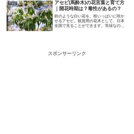
で、自分で育てたものならおいしく味わ
アセビ(馬酔木)の花言葉と育て方
アセビ
って楽しめますよ。今回は、...
｜開花時期は？毒性があるの？
鈴のような白い花を、枝いっぱいに咲か
せるアセビ。観賞用の花木として、日本
全国で見ることができます。常緑なの
で、1年中きれいな葉っぱを眺めて過ごせ
るのもうれしいポイントです。今回は、
アセビの花言葉と育て方についてご紹介
します。 アセビ（馬酔木...
スポンサーリンク