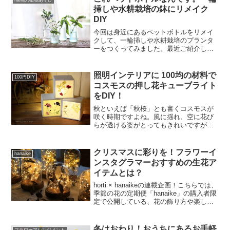
hanaの植物あそび
挿しや水耕栽培の鉢にリメイク
DIY
今回は身近にあるペットボトルをリメイ
クして、一輪挿しや水耕栽培のプランタ
ーをつくってみました。最近ご紹介した
DIYの中でも、かなり簡単につくれます
し、透明感のある涼しげな仕上がりにな
るので、一緒につくってみましょう！ ペ
照明インテリアに 100均の材料で
100円DIY
ットボトルを「手びね...
コスモスの押し花キューブライト
をDIY！
秋といえば「秋桜」とも書くコスモスが
咲く時期ですよね。風に揺れ、空に花び
らが透ける姿がとってもきれいですが、
そんな儚い美しさをお部屋でも楽しめた
らいいのにと思いませんか？ということ
で今回は、100円ショップの材料と、コス
クリスマスに彩りを！フラワーイ
hanaike
モスの押し花を使って...
ンスタグラマーおすすめの生花ア
イテムとは？
horti × hanaikeの連載企画！こちらでは、
季節の花の定期便「hanaike」の購入者限
定で公開している、花の飾り方や楽しみ
方コンテンツをhortiでも特別にご紹介し
ていきます。月曜日(隔週)に記事を更新予
定なので、お楽しみに♪過...
冬はおわり！おうちにあるお手軽