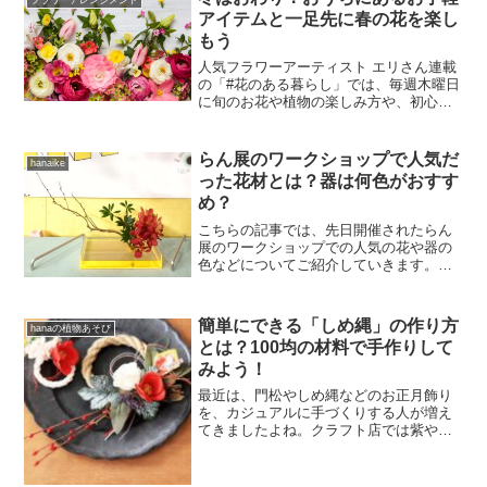
フラワーアレンジメント
アイテムと一足先に春の花を楽し
もう
人気フラワーアーティスト エリさん連載
の「#花のある暮らし」では、毎週木曜日
に旬のお花や植物の楽しみ方や、初心者
でも簡単にできるおしゃれな取り入れ方
などを教えてもらいます！可愛いイラス
トに注目ですので、お楽しみに♪「#花の
らん展のワークショップで人気だ
hanaike
ある暮らし」過去の...
った花材とは？器は何色がおすす
め？
こちらの記事では、先日開催されたらん
展のワークショップでの人気の花や器の
色などについてご紹介していきます。今
回の監修クリエイターは、空間演出や広
告撮影など多方面で装花ディレクション
を行う、フラワーアート・ユニットで
簡単にできる「しめ縄」の作り方
hanaの植物あそび
す。少ない本数の花、限られ...
とは？100均の材料で手作りして
みよう！
最近は、門松やしめ縄などのお正月飾り
を、カジュアルに手づくりする人が増え
てきましたよね。クラフト店では紫や赤
など、材料のカラーバリエーションも豊
富になっているので、自分好みに仕上げ
る自由度も高いんです。おうち時間の長