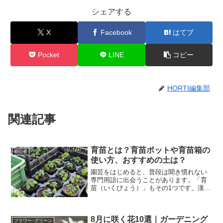
シェアする
X
Facebook
はてブ
Pocket
LINE
コピー
HORTI編集部
関連記事
育苗とは？育苗ポットや育苗箱の
初心者
使い方、おすすめの土は？
園芸をはじめると、普段は聞き慣れない
専門用語に出会うことがあります。「育
苗（いくびょう）」もその1つです。漢字
からなんとなくはわかるけれど、具体的
な意味や、そのやり方などわからないこ
とがも多くありますよね。そこで今回
8月に咲く花10選｜ガーデニング
は、育苗とは何なのかや、...
フラワー･グリーン