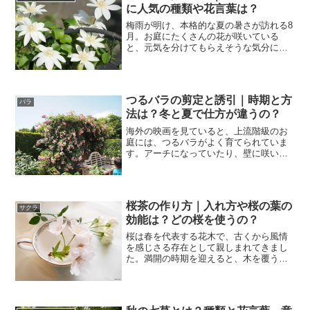
に人気の種類や花言葉は？
梅雨が明け、本格的な夏の暑さが訪れる8
月。お庭にたくさんの花が咲いている
と、元気を分けてもらえそうな気分にな
りませんか。また、日差しをよけるため
につる性の植物を使ってグリーンカーテ
ン作っても楽しそうですね。今回は、そ
んな8月に咲く花のうち、...
つるバラの剪定と誘引｜時期と方
バラ
法は？冬と夏で仕方が違うの？
海外の映画を見ていると、上流階級のお
庭には、つるバラがよく育てられていま
す。アーチになっていたり、壁に咲いて
いたり、そんなお庭が作れたら素敵です
よね。でも、つるバラを綺麗に育てるた
めには「剪定」と「誘引」という作業が
必要です。今回はその剪定...
桜茶の作り方｜入れ方や桜の葉の
サクラ
効能は？どの桜を使うの？
桜は春を代表する花木で、古くから風情
を感じさる存在として親しまれてきまし
た。満開の時期を迎えると、木を覆うよ
うにたくさんの花が咲き乱れます。その
美しい姿は、思わず見とれてしまう方も
多いのではないでしょうか？ただ、桜の
香りを感じることはあまり...