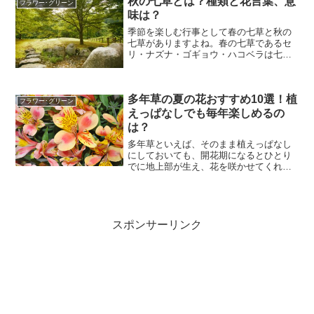
秋の七草とは？種類と花言葉、意
フラワー･グリーン
味は？
季節を楽しむ行事として春の七草と秋の
七草がありますよね。春の七草であるセ
リ・ナズナ・ゴギョウ・ハコベラは七草
粥として味わうことで有名ですが、秋の
七草の意味や植物の種類を知らない方が
多いのではないでしょうか？今回は秋の
多年草の夏の花おすすめ10選！植
七草について、由来や植物...
フラワー･グリーン
えっぱなしでも毎年楽しめるの
は？
多年草といえば、そのまま植えっぱなし
にしておいても、開花期になるとひとり
でに地上部が生え、花を咲かせてくれる
のがうれしいポイントですよね。植えっ
ぱなしでも毎年楽しめることから、花壇
の縁取りやボーダーに多年草を利用する
と、季節ごとの主役の草花...
スポンサーリンク