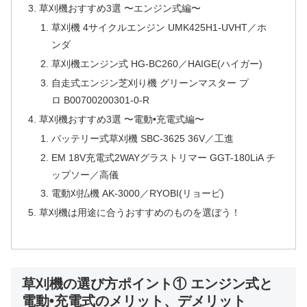
草刈機おすすめ3選 〜エンジン式編〜
草刈機 4サイクルエンジン UMK425H1-UVHT／ホ
ンダ
草刈機エンジン式 HG-BC260／HAIGE(ハイガー)
自走式エンジン芝刈り機 グリーンマスター プ
ロ B00700200301-0-R
草刈機おすすめ3選 〜電動•充電式編〜
バッテリー式草刈機 SBC-3625 36V／工進
EM 18V充電式2WAYグラストリマー GGT-180LiA チ
ップソー／高儀
電動刈払機 AK-3000／RYOBI(リョービ)
草刈機は用途に合うおすすめのものを選ぼう！
草刈機の選び方ポイント① エンジン式と
電動•充電式のメリット、デメリット