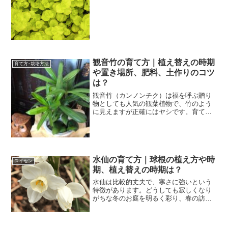
ンなどちょっと植物が育ちにくい環境で
も元気に広がってくれます...
観音竹の育て方｜植え替えの時期
育て方･栽培方法
や置き場所、肥料、土作りのコツ
は？
観音竹（カンノンチク）は福を呼ぶ贈り
物としても人気の観葉植物で、竹のよう
に見えますが正確にはヤシです。育て方
は難しくないので、初心者の方でも栽培
できます。今回は観音竹の基本的な育て
方についてまとめました。これから観音
竹を栽培してみたい方は、...
水仙の育て方｜球根の植え方や時
スイセン
期、植え替えの時期は？
水仙は比較的丈夫で、寒さに強いという
特徴があります。どうしても寂しくなり
がちな冬のお庭を明るく彩り、春の訪れ
を感じさせてくれる花です。今回は、そ
んな水仙の育て方をご紹介します。 水仙
（スイセン）とは？どんな球根植物？水