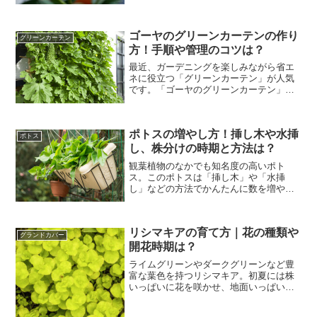
開花時期が長いことから、切り花や生け
花、アレンジメントにも利用されていま
すよ。今回は、そんなエピ...
ゴーヤのグリーンカーテンの作り
グリーンカーテン
方！手順や管理のコツは？
最近、ガーデニングを楽しみながら省エ
ネに役立つ「グリーンカーテン」が人気
です。「ゴーヤのグリーンカーテン」も
人気が高く、「一度作ってみたかっ
た！」という方も多いと思います。今回
は、そんなゴーヤのグリーンカーテンの
ポトスの増やし方！挿し木や水挿
作り方や育て方のコツについて...
ポトス
し、株分けの時期と方法は？
観葉植物のなかでも知名度の高いポト
ス。このポトスは「挿し木」や「水挿
し」などの方法でかんたんに数を増やす
ことができます。たくさん飾れば緑のあ
る爽やかな空間を作ってくれますよ。今
回はポトスの増やし方を、挿し木、水挿
リシマキアの育て方｜花の種類や
し、株分けの3つの方法に分け...
グランドカバー
開花時期は？
ライムグリーンやダークグリーンなど豊
富な葉色を持つリシマキア。初夏には株
いっぱいに花を咲かせ、地面いっぱいじ
ゅうたんのように広がる姿が美しいです
よ。丈夫で育てやすく、シェードガーデ