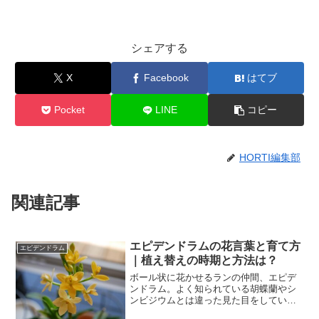
シェアする
X
Facebook
はてブ
Pocket
LINE
コピー
HORTI編集部
関連記事
エピデンドラムの花言葉と育て方
エピデンドラム
｜植え替えの時期と方法は？
ボール状に花かせるランの仲間、エピデ
ンドラム。よく知られている胡蝶蘭やシ
ンビジウムとは違った見た目をしていま
す。多くは鉢植えで流通していますが、