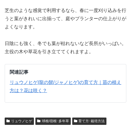
芝生のような感覚で利用するなら、春に一度刈り込みを行
うと葉がきれいに出揃って、庭やプランターの仕上がりが
よくなります。
日陰にも強く、冬でも葉が枯れないなど長所がいっぱい。
主役の木や草花を引き立ててくれますよ。
関連記事
リュウノヒゲ(龍の髭/ジャノヒゲ)の育て方｜苗の植え
方は？花は咲く？
リュウノヒゲ
球根/宿根･多年草
育て方･栽培方法