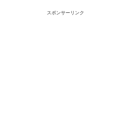
仙は、冬から春にかけて...
スポンサーリンク