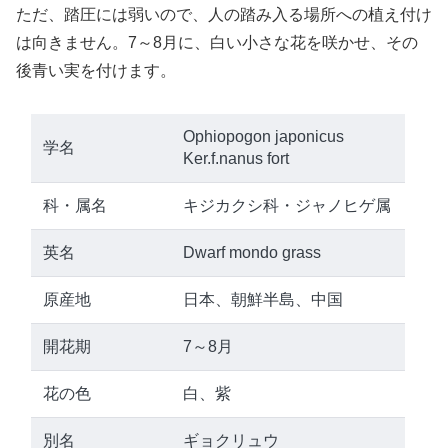
ただ、踏圧には弱いので、人の踏み入る場所への植え付け
は向きません。7～8月に、白い小さな花を咲かせ、その
後青い実を付けます。
Ophiopogon japonicus
学名
Ker.f.nanus fort
科・属名
キジカクシ科・ジャノヒゲ属
英名
Dwarf mondo grass
原産地
日本、朝鮮半島、中国
開花期
7～8月
花の色
白、紫
別名
ギョクリュウ