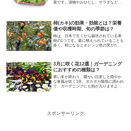
菜です。漬物やおひたし、サラダなど、
色々な料理に活用できますよ。また、免
疫力を高める、活性酸素の発生を抑え
る、血圧の上昇を防ぐなど、体によい効
果もたくさん。今回は、そん...
柿(カキ)の効果・効能とは？栄養
カキ
価や収穫時期、旬の季節は？
柿は、日本で古くから栽培されている果
樹の1つです。庭に植えられていることも
多く、秋になるとオレンジ色の実がたく
さんなっている姿を見かけますよね。栄
養価が高く、生で食べるだけでなく、甘
みの増す干し柿も有名です。今回は、そ
3月に咲く花12選｜ガーデニング
んな柿の効果効能や栄養...
一年草
におすすめの種類は？
寒い冬が終わり、暖かい日差しと穏やか
な春風が吹く3月。ポカポカ陽気に誘われ
て、ガーデニングにも熱が入りますよ
ね。どんな花を庭やプランターに植え付
けるか、もう決まりましたか？今回は、
ガーデニングにおすすめの3月に咲く花
を、植える時期別に分けて...
スポンサーリンク