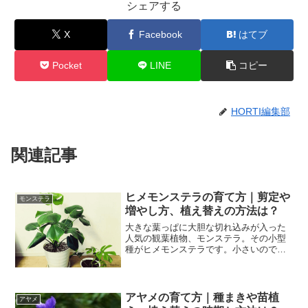
シェアする
X
Facebook
はてブ
Pocket
LINE
コピー
HORTI編集部
関連記事
ヒメモンステラの育て方｜剪定や
モンステラ
増やし方、植え替えの方法は？
大きな葉っぱに大胆な切れ込みが入った
人気の観葉植物、モンステラ。その小型
種がヒメモンステラです。小さいのでス
ペースをとらず、加えて、日が当たらな
くても育つ丈夫な性質があるので置き場
所を選びません。今回は、そんなヒメモ
ンステラの育て方や挿し木...
アヤメの育て方｜種まきや苗植
アヤメ