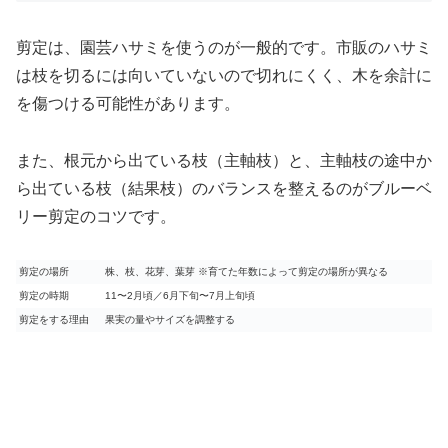
剪定は、園芸ハサミを使うのが一般的です。市販のハサミ
は枝を切るには向いていないので切れにくく、木を余計に
を傷つける可能性があります。
また、根元から出ている枝（主軸枝）と、主軸枝の途中か
ら出ている枝（結果枝）のバランスを整えるのがブルーベ
リー剪定のコツです。
剪定の場所
株、枝、花芽、葉芽 ※育てた年数によって剪定の場所が異なる
剪定の時期
11〜2月頃／6月下旬〜7月上旬頃
剪定をする理由
果実の量やサイズを調整する