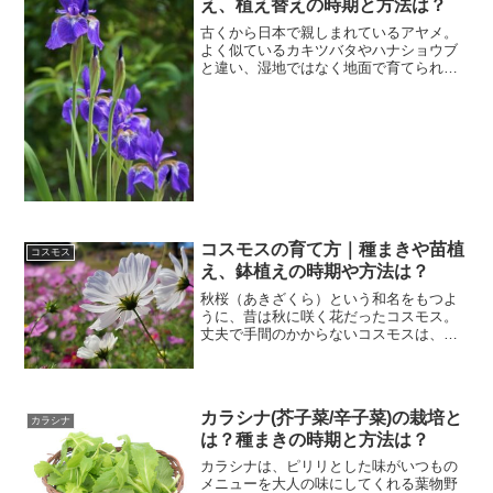
え、植え替えの時期と方法は？
古くから日本で親しまれているアヤメ。
よく似ているカキツバタやハナショウブ
と違い、湿地ではなく地面で育てられる
ことが魅力の1つです。庭に植えると、初
夏に紫色のすずしげな花を咲かせてくれ
ますよ。今回は種まきや苗植えの時期と
方法など、アヤメの育て...
コスモスの育て方｜種まきや苗植
コスモス
え、鉢植えの時期や方法は？
秋桜（あきざくら）という和名をもつよ
うに、昔は秋に咲く花だったコスモス。
丈夫で手間のかからないコスモスは、ガ
ーデニング初心者にもおすすめな植物で
す。今回は、そんなコスモスの育て方に
ついて種まきや植え替え、鉢植えの栽培
方法などをご紹介します。...
カラシナ(芥子菜/辛子菜)の栽培と
カラシナ
は？種まきの時期と方法は？
カラシナは、ピリリとした味がいつもの
メニューを大人の味にしてくれる葉物野