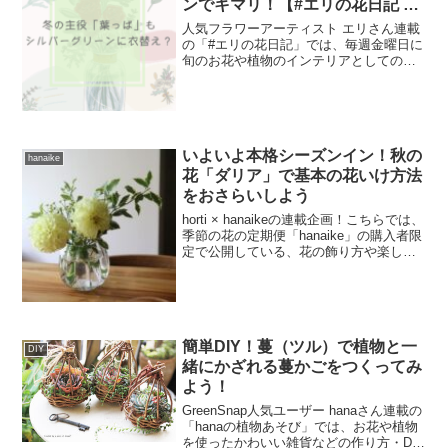
ンでキマリ！【#エリの花日記 〜
vol.23〜】
人気フラワーアーティスト エリさん連載
の「#エリの花日記」では、毎週金曜日に
旬のお花や植物のインテリアとしての取
り入れ方や、組み合わせ方などを教えて
もらいます！可愛いイラストに注目です
ので、お楽しみに♪「#エリの花日記」過
去更新の記事一覧は...
いよいよ本格シーズンイン！秋の
hanaike
花「ダリア」で基本の花いけ方法
をおさらいしよう
horti × hanaikeの連載企画！こちらでは、
季節の花の定期便「hanaike」の購入者限
定で公開している、花の飾り方や楽しみ
方コンテンツをhortiでも特別にご紹介し
ていきます。月曜日(隔週)に記事を更新予
定なので、お楽しみに♪過...
簡単DIY！蔓（ツル）で植物と一
DIY
緒にかざれる蔓かごをつくってみ
よう！
GreenSnap人気ユーザー hanaさん連載の
「hanaの植物あそび」では、お花や植物
を使ったかわいい雑貨などの作り方・DIY