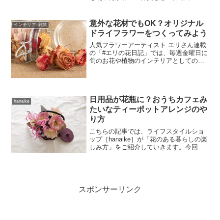
方法などを教えてもらいます！わかりや
すく写真付きで解説しているので、ぜひ
参考にしてみてくださいね♪※hanaさ...
意外な花材でもOK？オリジナル
インテリア･雑貨
ドライフラワーをつくってみよう
人気フラワーアーティスト エリさん連載
の「#エリの花日記」では、毎週金曜日に
旬のお花や植物のインテリアとしての取
り入れ方や、組み合わせ方などを教えて
もらいます！可愛いイラストに注目です
ので、お楽しみに♪「#エリの花日記」過
去更新の記事一覧は...
日用品が花瓶に？おうちカフェみ
hanaike
たいなティーポットアレンジのや
り方
こちらの記事では、ライフスタイルショ
ップ［hanaike］が「花のある暮らしの楽
しみ方」をご紹介していきます。今回は
おうちカフェをイメージした、ティーポ
ットをつかったフラワーアレンジメント
のご紹介です。おうちで過ごす時間が増
えた今、お気に入...
スポンサーリンク