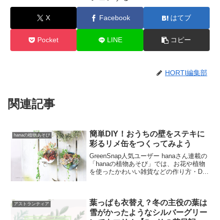
X
Facebook
はてブ
Pocket
LINE
コピー
HORTI編集部
関連記事
簡単DIY！おうちの壁をステキに
hanaの植物あそび
彩るリメ缶をつくってみよう
GreenSnap人気ユーザー hanaさん連載の
「hanaの植物あそび」では、お花や植物
を使ったかわいい雑貨などの作り方・DIY
方法などを教えてもらいます！わかりや
すく写真付きで解説しているので、ぜひ
参考にしてみてくださいね♪※hanaさ...
葉っぱも衣替え？冬の主役の葉は
アストランティア
雪がかったようなシルバーグリー