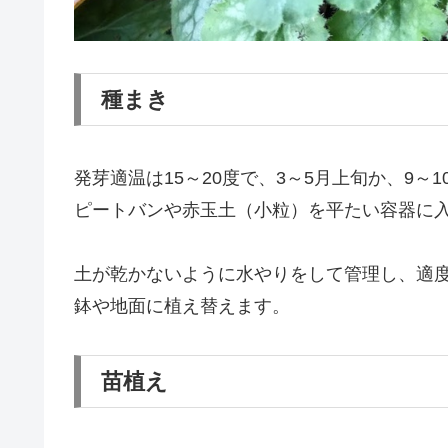
種まき
発芽適温は15～20度で、3～5月上旬か、9
ピートバンや赤玉土（小粒）を平たい容器に
土が乾かないように水やりをして管理し、適度
鉢や地面に植え替えます。
苗植え