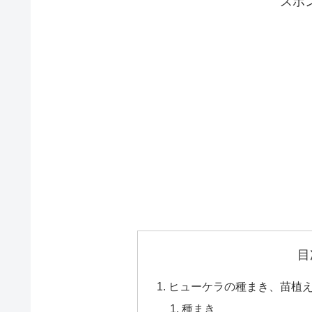
スポ
目
ヒューケラの種まき、苗植
種まき