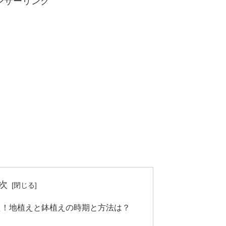
ンサーリンク
次
え！地植えと鉢植えの時期と方法は？