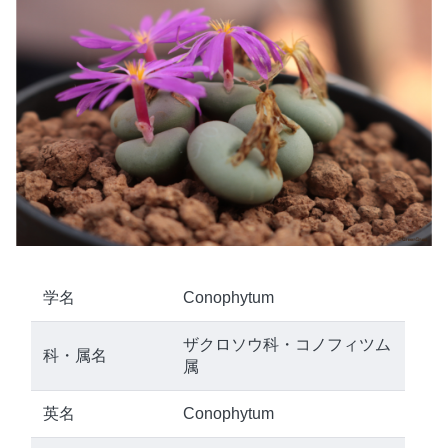
学名
Conophytum
ザクロソウ科・コノフィツム
科・属名
属
英名
Conophytum