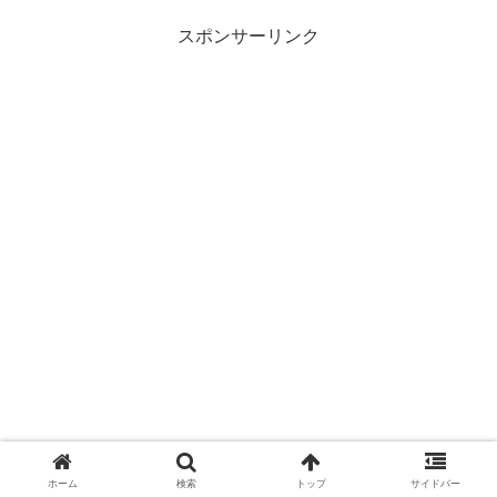
野菜、果樹それぞれの鉢...
スポンサーリンク
ホーム
検索
トップ
サイドバー