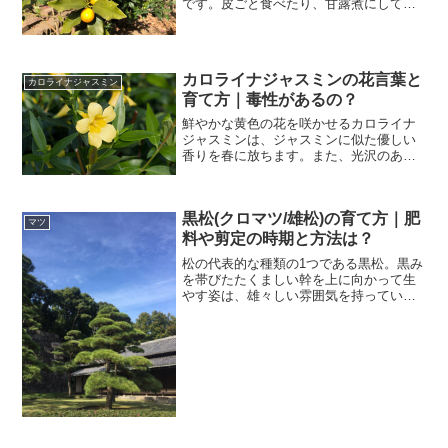
です。皮ごと食べたり、甘露煮にして楽
しまれます。皮の部分にビタミンCやカリ
ウムを多く含んでおり、免疫力を高める
効果が期待できます。今回は、そんな金
柑の育て方について、栽...
カロライナジャスミンの花言葉と
カロライナジャスミン
育て方｜毒性があるの？
鮮やかな黄色の花を咲かせるカロライナ
ジャスミンは、ジャスミンに似た優しい
香りを春に放ちます。また、光沢のある
ダークグリーンの葉は、秋から冬にかけ
て紅葉するので、四季折々にその変化を
楽しむことができますよ。今回は、カロ
黒松(クロマツ/雄松)の育て方｜肥
ライナジャスミンの花言葉...
マツ
料や剪定の時期と方法は？
松の代表的な種類の1つである黒松。黒み
を帯びたたくましい幹を上に向かって生
やす姿は、雄々しい雰囲気を持っていま
すよね。その姿から、「雄松」という別
名でも親しまれています。大気汚染や潮
風に負けない強さを持っていることか
ら、街路樹や防潮林として...