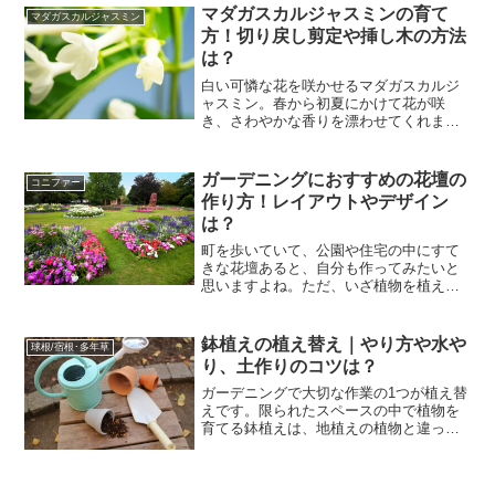
マダガスカルジャスミンの育て
マダガスカルジャスミン
方！切り戻し剪定や挿し木の方法
は？
白い可憐な花を咲かせるマダガスカルジ
ャスミン。春から初夏にかけて花が咲
き、さわやかな香りを漂わせてくれま
す。1年中緑色の葉っぱを茂らせているの
で、観葉植物としてお部屋に飾って楽し
むこともできますよ。今回は、そんなマ
ガーデニングにおすすめの花壇の
コニファー
ダガスカルジャスミンの育て...
作り方！レイアウトやデザイン
は？
町を歩いていて、公園や住宅の中にすて
きな花壇あると、自分も作ってみたいと
思いますよね。ただ、いざ植物を植えよ
うと思うと「単純に好きな花を選べばよ
い」わけではないことに気づきます。お
しゃれな花壇を作るなら、植物の開花期
鉢植えの植え替え｜やり方や水や
球根/宿根･多年草
や草丈、好む土などさまざ...
り、土作りのコツは？
ガーデニングで大切な作業の1つが植え替
えです。限られたスペースの中で植物を
育てる鉢植えは、地植えの植物と違って
植え替える必要があります。また、水や
りや土作りの仕方も植物の種類によって
違います。そこで今回は、草花や樹木、