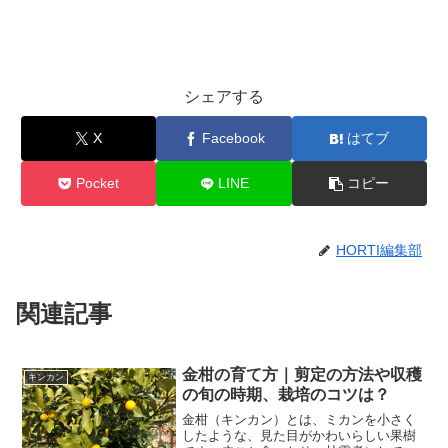
シェアする
X
Facebook
はてブ
Pocket
LINE
コピー
HORTI編集部
関連記事
金柑の育て方｜剪定の方法や収穫
キンカン
の旬の時期、栽培のコツは？
金柑（キンカン）とは、ミカンを小さく
したような、見た目がかわいらしい果樹