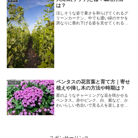
ササゲ
は？
涼しそうな姿で暑さを和らげてくれるグ
リーンカーテン。中でも濃い緑のサヤを
房なりに垂れ下げる姿を見せてくれるの
が、大角豆です。また、見た目だけでな
く、インゲンのように食べられる楽しみ
方もうれしいポイントです。今回は、大
角豆とはどんな植物なのか...
ペンタスの花言葉と育て方｜寄せ
ペンタス
植えや挿し木の方法や時期は？
星のようなチャーミングな花を咲かせる
ペンタス。赤やピンク、白、紫など、か
わいらしい色合いで見る人を楽しませて
くれます。育てやすい花なので、初めて
の寄せ植えにももってこいですよ。今回
はペンタスをさらに楽しめるように、花
言葉や育て方のほか、具体...
スポンサーリンク