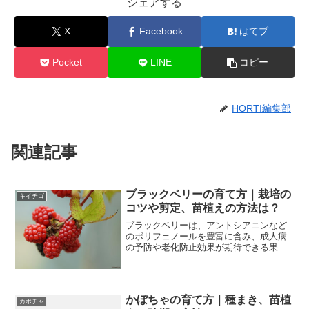
シェアする
X
Facebook
はてブ
Pocket
LINE
コピー
HORTI編集部
関連記事
ブラックベリーの育て方｜栽培の
キイチゴ
コツや剪定、苗植えの方法は？
ブラックベリーは、アントシアニンなど
のポリフェノールを豊富に含み、成人病
の予防や老化防止効果が期待できる果実
です。かわいらしく果実を実らせるため
繊細な雰囲気をもっていますが、実際果
樹としては丈夫で育てやすく、ガーデニ
ング初心者でも安心して栽...
かぼちゃの育て方｜種まき、苗植
カボチャ