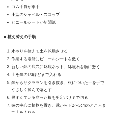
ゴム手袋か軍手
小型のシャベル・スコップ
ビニールシートか新聞紙
■ 植え替えの手順
水やりを控えて土を乾燥させる
作業する場所にビニールシートを敷く
新しい鉢の底穴に鉢底ネット、鉢底石を順に敷く
土を鉢の1/3ほどまで入れる
鉢からサクラランを引き抜き、根についた土を手で
やさしく揉んで落とす
黒ずんでいる腐った根を剪定バサミで切る
鉢の中心に植物を置き、縁から下2〜3cmのところま
で土を入れる