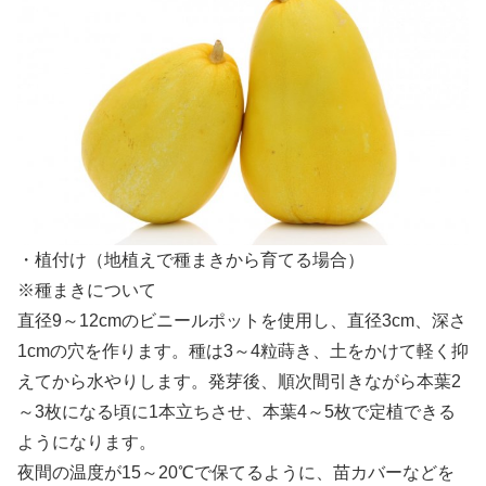
・植付け（地植えで種まきから育てる場合）
※種まきについて
直径9～12cmのビニールポットを使用し、直径3cm、深さ
1cmの穴を作ります。種は3～4粒蒔き、土をかけて軽く抑
えてから水やりします。発芽後、順次間引きながら本葉2
～3枚になる頃に1本立ちさせ、本葉4～5枚で定植できる
ようになります。
夜間の温度が15～20℃で保てるように、苗カバーなどを