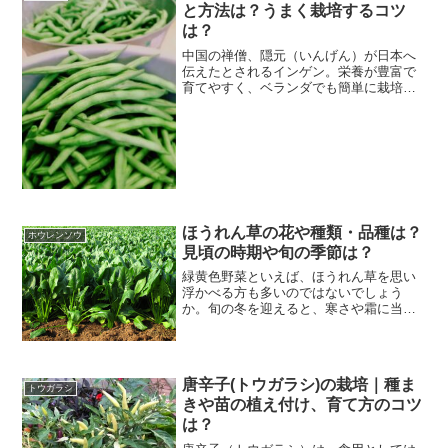
と方法は？うまく栽培するコツ
は？
中国の禅僧、隠元（いんげん）が日本へ
伝えたとされるインゲン。栄養が豊富で
育てやすく、ベランダでも簡単に栽培し
て楽しめるうれしい野菜なんですよ。今
回は、そんなインゲンの栽培について、
育て方のポイントや種まきの時期と方法
などをご紹介します。 イ...
ほうれん草の花や種類・品種は？
ホウレンソウ
見頃の時期や旬の季節は？
緑黄色野菜といえば、ほうれん草を思い
浮かべる方も多いのではないでしょう
か。旬の冬を迎えると、寒さや霜に当た
って甘みが増し、栄養価が高くなりま
す。また、丈夫で育てやすく幅広い料理
に活用できるので、種類の少ない冬の家
庭菜園にピッタリ。今回は、そ...
唐辛子(トウガラシ)の栽培｜種ま
トウガラシ
きや苗の植え付け、育て方のコツ
は？