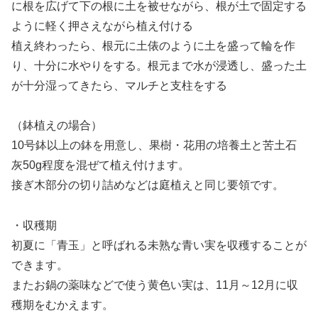
に根を広げて下の根に土を被せながら、根が土で固定する
ように軽く押さえながら植え付ける
植え終わったら、根元に土俵のように土を盛って輪を作
り、十分に水やりをする。根元まで水が浸透し、盛った土
が十分湿ってきたら、マルチと支柱をする
（鉢植えの場合）
10号鉢以上の鉢を用意し、果樹・花用の培養土と苦土石
灰50g程度を混ぜて植え付けます。
接ぎ木部分の切り詰めなどは庭植えと同じ要領です。
・収穫期
初夏に「青玉」と呼ばれる未熟な青い実を収穫することが
できます。
またお鍋の薬味などで使う黄色い実は、11月～12月に収
穫期をむかえます。