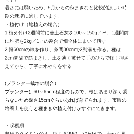
暑さには弱いため、9月からの秋まきなど比較的涼しい時
期の栽培に適しています。
・植付け（地植えの場合）
1.植え付け2週間前に苦土石灰を100～150g／㎡、1週間前
に堆肥を2kg／1㎡の割合で畑全体にまいて耕す
2.幅60cmの畝を作り、条間30cmで2列溝を作る。種は
2cm間隔で筋まきし、土を薄く被せて手のひらで軽く押さ
えてから、丁寧に水やりをする
(プランター栽培の場合）
プランターは60～65cm程度のもので、根はあまり深く張
らないため深さ15cmぐらいあれば育てられます。市販の
培養土を使うと種まきや植え付けがすぐにできます。
・収穫期
収穫のタイミングは、種まき後60～70日頃で、土から見