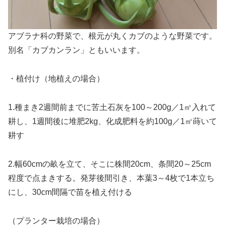
アブラナ科の野菜で、根元が丸くカブのような野菜です。
別名「カブカンラン」ともいいます。
・植付け（地植えの場合）
1.種まき2週間前までに苦土石灰を100～200g／1㎡入れて
耕し、1週間後に堆肥2kg、化成肥料を約100g／1㎡蒔いて
耕す
2.幅60cmの畝を立て、そこに株間20cm、条間20～25cm
程度で点まきする。発芽後間引き、本葉3～4枚で1本立ち
にし、30cm間隔で苗を植え付ける
（プランター栽培の場合）