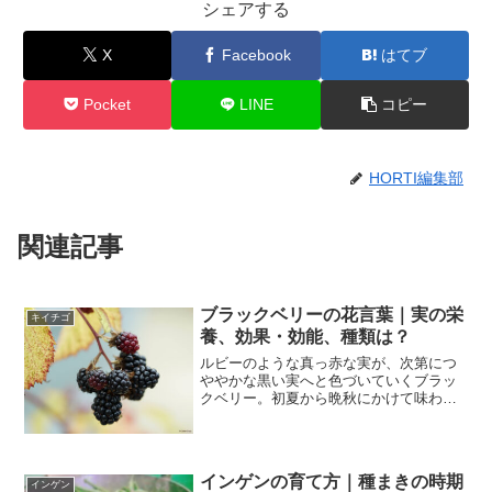
シェアする
X
Facebook
はてブ
Pocket
LINE
コピー
HORTI編集部
関連記事
ブラックベリーの花言葉｜実の栄
キイチゴ
養、効果・効能、種類は？
ルビーのような真っ赤な実が、次第につ
ややかな黒い実へと色づいていくブラッ
クベリー。初夏から晩秋にかけて味わい
を深め、ジャムなどにして楽しめます
よ。栽培も簡単で、はじめての果樹にも
うってつけです。今回は、そんなブラッ
クベリーとはどんな植物なの...
インゲンの育て方｜種まきの時期
インゲン