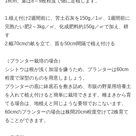
18cm、葉は8～9枚程度で畑に定植します。
1.植え付け2週間前に、苦土石灰を150g／1㎡、1週間前に
完熟たい肥2～3kg／㎡、化成肥料約150g／㎡で加え、耕
す
2.幅70cmの畝を立て、苗を50cm間隔で植え付ける
（プランター栽培の場合）
シシトウは根が浅く加湿を嫌うため、プランターは60cm
程度で深型のものを用意しましょう。
プランターの底に鉢底石を敷き詰め、市販の野菜用培養土
を入れて植え付けると簡単に栽培できます。種まきから育
てる場合は、地植えと同じような要領でおこないます。
60cmのプランターの場合は株間20cm程度空けて2株育て
ることができます。