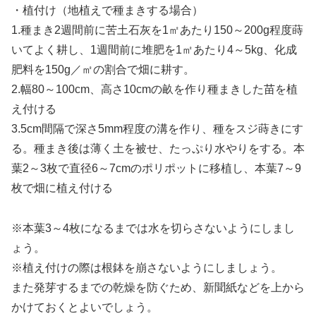
・植付け（地植えで種まきする場合）
1.種まき2週間前に苦土石灰を1㎡あたり150～200g程度蒔
いてよく耕し、1週間前に堆肥を1㎡あたり4～5kg、化成
肥料を150g／㎡の割合で畑に耕す。
2.幅80～100cm、高さ10cmの畝を作り種まきした苗を植
え付ける
3.5cm間隔で深さ5mm程度の溝を作り、種をスジ蒔きにす
る。種まき後は薄く土を被せ、たっぷり水やりをする。本
葉2～3枚で直径6～7cmのポリポットに移植し、本葉7～9
枚で畑に植え付ける
※本葉3～4枚になるまでは水を切らさないようにしまし
ょう。
※植え付けの際は根鉢を崩さないようにしましょう。
また発芽するまでの乾燥を防ぐため、新聞紙などを上から
かけておくとよいでしょう。