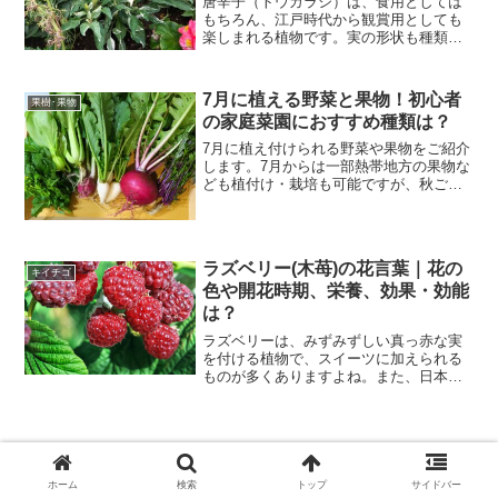
唐辛子（トウガラシ）は、食用としては
もちろん、江戸時代から観賞用としても
楽しまれる植物です。実の形状も種類に
よって様々で、黄色の実をつけるもの
や、葉っぱに斑の入るものもあります
よ。また、栽培期間が長いため、鑑賞で
7月に植える野菜と果物！初心者
果樹･果物
きる期間が長いことも人気の理...
の家庭菜園におすすめ種類は？
7月に植え付けられる野菜や果物をご紹介
します。7月からは一部熱帯地方の果物な
ども植付け・栽培も可能ですが、秋ごろ
に収穫できる野菜を視野に入れて種類を
選んでみましょう。葉野菜のほか、豆類
なども植付けは可能ですのでぜひチャレ
ンジしてみてください...
ラズベリー(木苺)の花言葉｜花の
キイチゴ
色や開花時期、栄養、効果・効能
は？
ラズベリーは、みずみずしい真っ赤な実
を付ける植物で、スイーツに加えられる
ものが多くありますよね。また、日本固
有の種類もあり、野山で見かける機会も
あるかもしれません。今回は、花言葉や
栄養、効果・効能などラズベリーとはど
んな植物なのかについてご...
スポンサーリンク
ホーム
検索
トップ
サイドバー