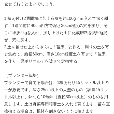
被せておくとよいでしょう。
1.植え付け2週間前に苦土石灰を約100g／㎡入れて深く耕
す。1週間前に40cm四方で深さ30cm程度の穴を掘り、そ
こに堆肥2kgを入れ、掘り上げた土に化成肥料を約50g混
ぜ、穴に戻す。
2.土を被せた上からさらに「苗床」と作る。周りの土を寄
せ集めて、縦横60cm、高さ10cm程度土を寄せて「苗床」
を作り、黒ポリマルチを被せて定植する
（プランター栽培）
プランターで育てる場合は、1株あたり15リットル以上の
土が必要です。深さ25cm以上の大型のもの（容量45リッ
トル以上）、鉢なら10号鉢（直径30cm以上）のものを用
意します。土は野菜専用培養土を入れて育てます。苗を直
接植える場合は、根鉢を崩さないように植えます。