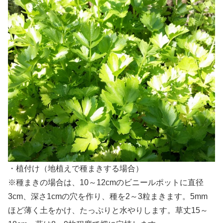
・植付け（地植えで種まきする場合）
※種まきの場合は、10～12cmのビニールポットに直径
3cm、深さ1cmの穴を作り、種を2～3粒まきます。5mm
ほど薄く土をかけ、たっぷりと水やりします。草丈15～