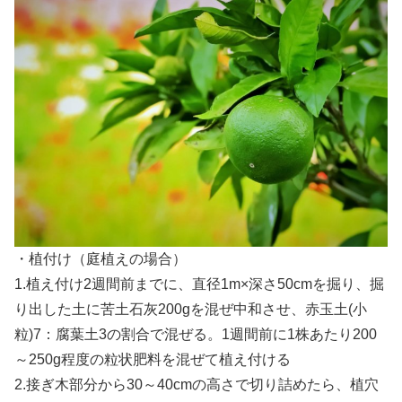
・植付け（庭植えの場合）
1.植え付け2週間前までに、直径1m×深さ50cmを掘り、掘
り出した土に苦土石灰200gを混ぜ中和させ、赤玉土(小
粒)7：腐葉土3の割合で混ぜる。1週間前に1株あたり200
～250g程度の粒状肥料を混ぜて植え付ける
2.接ぎ木部分から30～40cmの高さで切り詰めたら、植穴