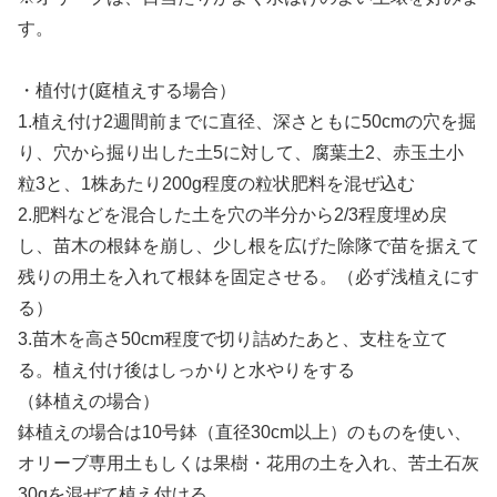
す。
・植付け(庭植えする場合）
1.植え付け2週間前までに直径、深さともに50cmの穴を掘
り、穴から掘り出した土5に対して、腐葉土2、赤玉土小
粒3と、1株あたり200g程度の粒状肥料を混ぜ込む
2.肥料などを混合した土を穴の半分から2/3程度埋め戻
し、苗木の根鉢を崩し、少し根を広げた除隊で苗を据えて
残りの用土を入れて根鉢を固定させる。（必ず浅植えにす
る）
3.苗木を高さ50cm程度で切り詰めたあと、支柱を立て
る。植え付け後はしっかりと水やりをする
（鉢植えの場合）
鉢植えの場合は10号鉢（直径30cm以上）のものを使い、
オリーブ専用土もしくは果樹・花用の土を入れ、苦土石灰
30gを混ぜて植え付ける。