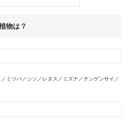
植物は？
ト／ミツバ／シソ／レタス／ミズナ／チンゲンサイ／