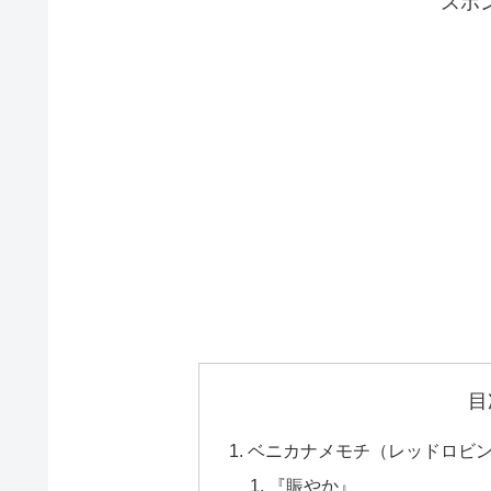
スポ
目
ベニカナメモチ（レッドロビ
『賑やか』