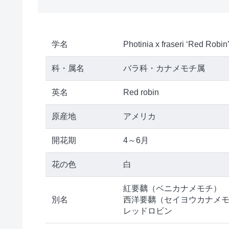
学名
Photinia x fraseri ‘Red Robin
科・属名
バラ科・カナメモチ属
英名
Red robin
原産地
アメリカ
開花期
4～6月
花の色
白
紅要黐（ベニカナメモチ）
別名
西洋要黐（セイヨウカナメ
レッドロビン