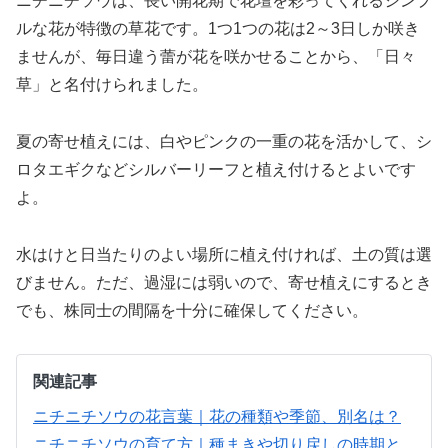
ニチニチソウは、長い開花期で花壇を彩ってくれるシンプ
ルな花が特徴の草花です。1つ1つの花は2～3日しか咲き
ませんが、毎日違う蕾が花を咲かせることから、「日々
草」と名付けられました。
夏の寄せ植えには、白やピンクの一重の花を活かして、シ
ロタエギクなどシルバーリーフと植え付けるとよいです
よ。
水はけと日当たりのよい場所に植え付ければ、土の質は選
びません。ただ、過湿には弱いので、寄せ植えにするとき
でも、株同士の間隔を十分に確保してください。
関連記事
ニチニチソウの花言葉｜花の種類や季節、別名は？
ニチニチソウの育て方｜種まきや切り戻しの時期と