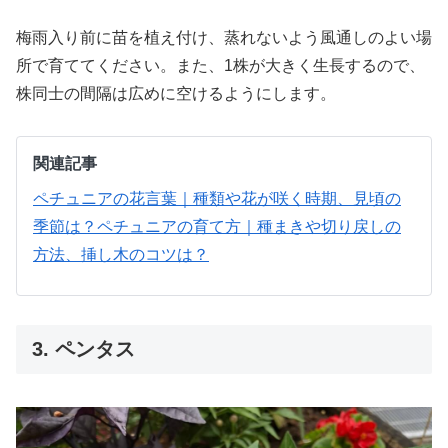
梅雨入り前に苗を植え付け、蒸れないよう風通しのよい場
所で育ててください。また、1株が大きく生長するので、
株同士の間隔は広めに空けるようにします。
関連記事
ペチュニアの花言葉｜種類や花が咲く時期、見頃の
季節は？
ペチュニアの育て方｜種まきや切り戻しの
方法、挿し木のコツは？
3. ペンタス