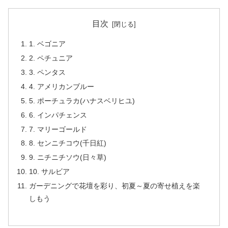
目次
1. ベゴニア
2. ペチュニア
3. ペンタス
4. アメリカンブルー
5. ポーチュラカ(ハナスベリヒユ)
6. インパチェンス
7. マリーゴールド
8. センニチコウ(千日紅)
9. ニチニチソウ(日々草)
10. サルビア
ガーデニングで花壇を彩り、初夏～夏の寄せ植えを楽
しもう