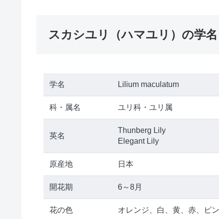
スカシユリ（ハマユリ）の学名
学名
Lilium maculatum
科・属名
ユリ科・ユリ属
Thunberg Lily
英名
Elegant Lily
原産地
日本
開花期
6～8月
花の色
オレンジ、白、黄、赤、ピ