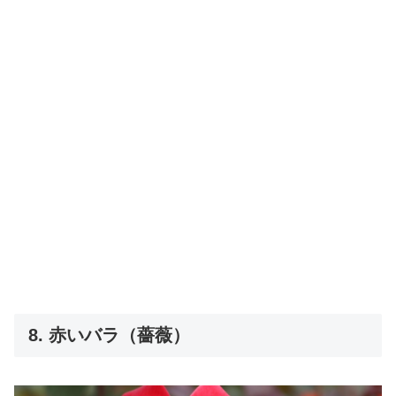
8. 赤いバラ（薔薇）