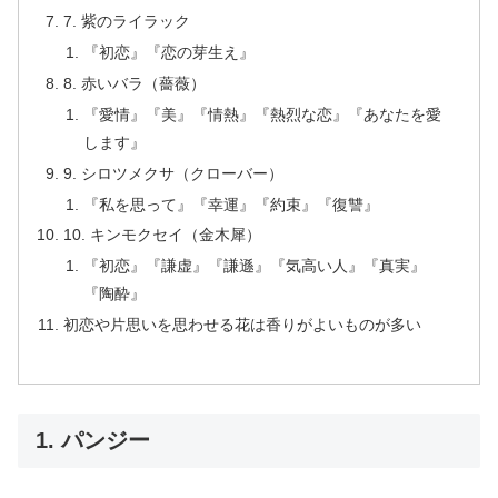
7. 紫のライラック
『初恋』『恋の芽生え』
8. 赤いバラ（薔薇）
『愛情』『美』『情熱』『熱烈な恋』『あなたを愛
します』
9. シロツメクサ（クローバー）
『私を思って』『幸運』『約束』『復讐』
10. キンモクセイ（金木犀）
『初恋』『謙虚』『謙遜』『気高い人』『真実』
『陶酔』
初恋や片思いを思わせる花は香りがよいものが多い
1. パンジー