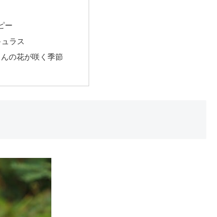
）
トピー
ンキュラス
さんの花が咲く季節